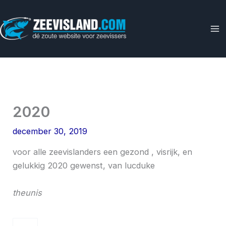
Ga
naar
de
inhoud
2020
december 30, 2019
voor alle zeevislanders een gezond , visrijk, en
gelukkig 2020 gewenst, van lucduke
theunis