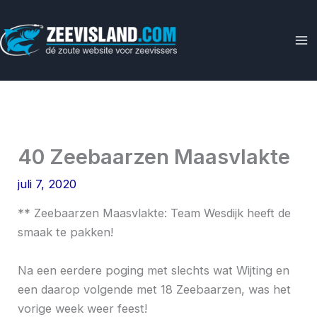
Ga
naar
de
inhoud
40 Zeebaarzen Maasvlakte
juli 7, 2020
** Zeebaarzen Maasvlakte: Team Wesdijk heeft de
smaak te pakken!
Na een eerdere poging met slechts wat Wijting en
een daarop volgende met 18 Zeebaarzen, was het
vorige week weer feest!