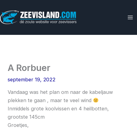
Ga
naar
de
inhoud
A Rorbuer
september 19, 2022
Vandaag was het plan om naar de kabeljauw
plekken te gaan , maar te veel wind
Inmiddels grote koolvissen en 4 heilbotten,
grootste 145cm
Groetjes,