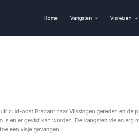
Home
Vangsten
Visreizen
t zuid-oost Brabant naar Vlissingen gereden en de pie
n is en er gevist kan worden. De vangsten vielen erg me
toe een visje gevangen.