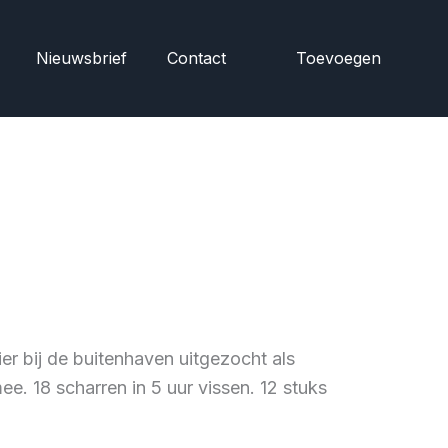
Nieuwsbrief
Contact
Toevoegen
r bij de buitenhaven uitgezocht als
e. 18 scharren in 5 uur vissen. 12 stuks