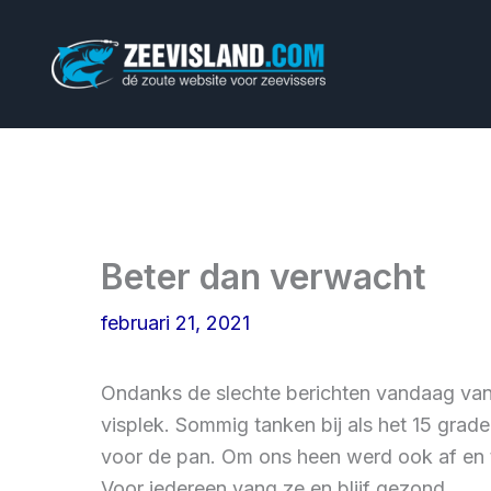
Ga
naar
de
inhoud
Beter dan verwacht
februari 21, 2021
Ondanks de slechte berichten vandaag vanui
visplek. Sommig tanken bij als het 15 grade
voor de pan. Om ons heen werd ook af en 
Voor iedereen vang ze en blijf gezond.