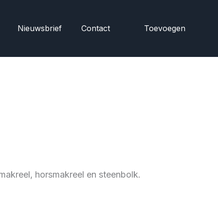
Nieuwsbrief
Contact
Toevoegen
makreel, horsmakreel en steenbolk.