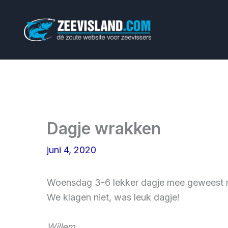
Ga
naar
de
inhoud
Dagje wrakken
juni 4, 2020
Woensdag 3-6 lekker dagje mee geweest met
We klagen niet, was leuk dagje!
Willem