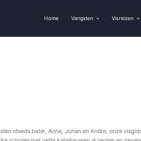
Home
Vangsten
Visreizen
ten steeds beter, Anne, Johan en Andre, onze visgid
dikke scholen met vette kabeljauwen al gezien en gev