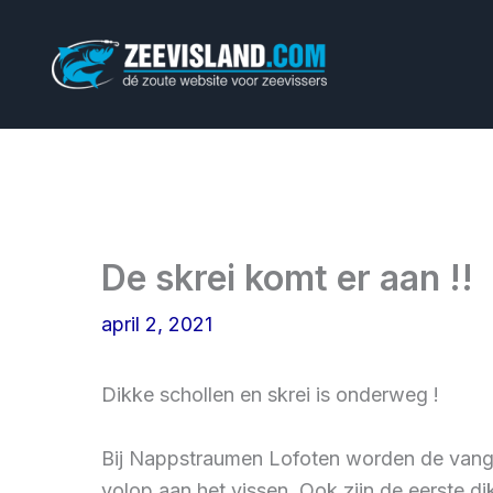
Ga
naar
de
inhoud
De skrei komt er aan !!
april 2, 2021
Dikke schollen en skrei is onderweg !
Bij Nappstraumen Lofoten worden de vangs
volop aan het vissen. Ook zijn de eerste 