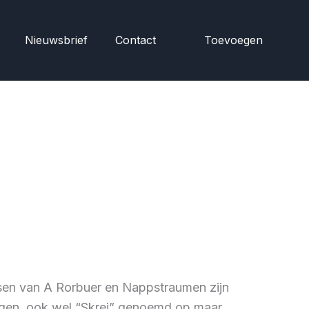
Nieuwsbrief
Contact
Toevoegen
sen van A Rorbuer en Nappstraumen zijn
angen, ook wel “Skrei” genoemd op maar