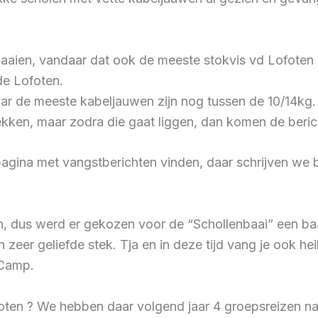
 paaien, vandaar dat ook de meeste stokvis vd Lofote
de Lofoten.
ar de meeste kabeljauwen zijn nog tussen de 10/14kg
kken, maar zodra die gaat liggen, dan komen de beric
gina met vangstberichten vinden, daar schrijven we bi
n, dus werd er gekozen voor de “Schollenbaai” een baa
eer geliefde stek. Tja en in deze tijd vang je ook he
 Camp.
oten ? We hebben daar volgend jaar 4 groepsreizen na