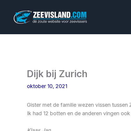
Ga
naar
de
inhoud
Dijk bij Zurich
oktober 10, 2021
Gister met de familie wezen vissen tussen 
Ik had 12 botten en de anderen vingen ook w
Klaas Jan