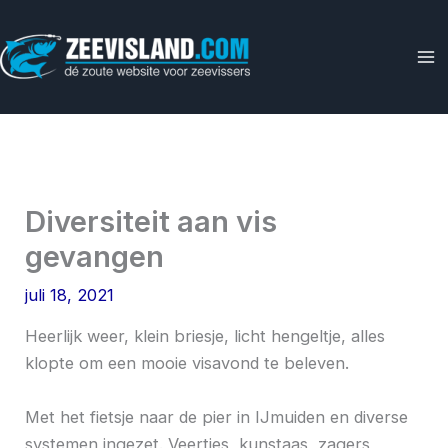
Ga
naar
de
inhoud
Diversiteit aan vis
gevangen
juli 18, 2021
Heerlijk weer, klein briesje, licht hengeltje, alles
klopte om een mooie visavond te beleven.
Met het fietsje naar de pier in IJmuiden en diverse
systemen ingezet. Veertjes, kunstaas, zagers,