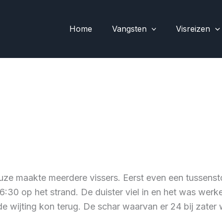
Home
Vangsten
Visreizen
euze maakte meerdere vissers. Eerst even een tussenst
:30 op het strand. De duister viel in en het was wer
e wijting kon terug. De schar waarvan er 24 bij zater