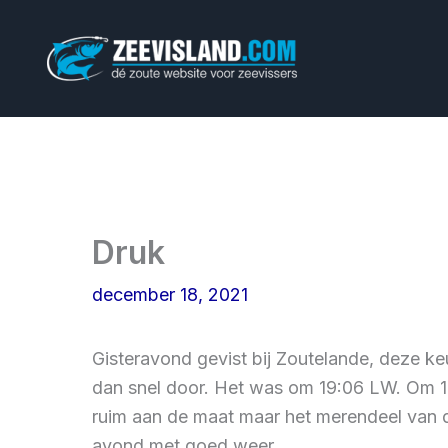
Ga
naar
de
inhoud
Druk
december 18, 2021
Gisteravond gevist bij Zoutelande, deze k
dan snel door. Het was om 19:06 LW. Om 16
ruim aan de maat maar het merendeel van d
avond met goed weer.