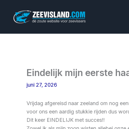
Ga
naar
de
inhoud
Eindelijk mijn eerste haa
juni 27, 2026
Vrijdag afgereisd naar zeeland om nog een
voor ons een aardig stukkie rijden dus word
Dit keer EINDELIJK met succes!!
Zowel ik als mijn zoon wisten allebei onz