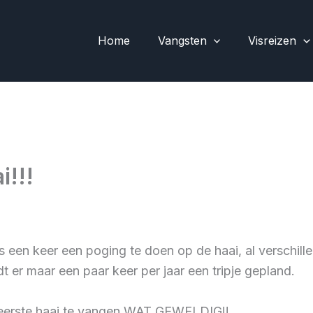
Home
Vangsten
Visreizen
i!!!
s een keer een poging te doen op de haai, al verschi
t er maar een paar keer per jaar een tripje gepland.
e eerste haai te vangen WAT GEWELDIG!!