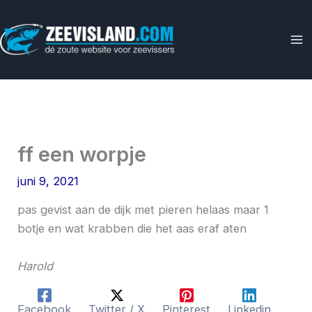
Ga
naar
de
inhoud
ff een worpje
juni 9, 2021
pas gevist aan de dijk met pieren helaas maar 1
botje en wat krabben die het aas eraf aten
Harold
Facebook
Twitter / X
Pinterest
Linkedin