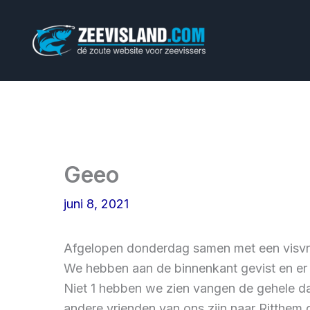
Ga
naar
de
inhoud
Geeo
juni 8, 2021
Afgelopen donderdag samen met een visvri
We hebben aan de binnenkant gevist en er 
Niet 1 hebben we zien vangen de gehele dag,
andere vrienden van ons zijn naar Ritthem