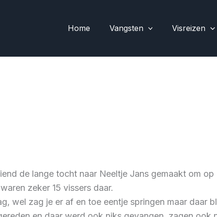
Home
Vangsten
Visreizen
end de lange tocht naar Neeltje Jans gemaakt om op G
waren zeker 15 vissers daar.
 wel zag je er af en toe eentje springen maar daar ble
 gereden en daar werd ook niks gevangen, zagen ook n