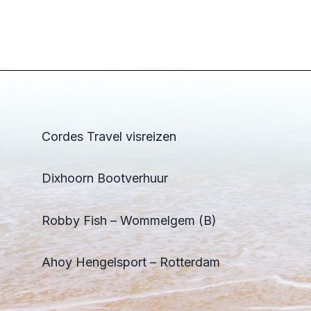
Cordes Travel visreizen
Dixhoorn Bootverhuur
Robby Fish – Wommelgem (B)
Ahoy Hengelsport – Rotterdam