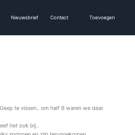
Nieuwsbrief
Contact
Toevoegen
eep te vissen.. om half 8 waren we daar.
ef het ook bij..
iks springen en zijn teruggekomen.