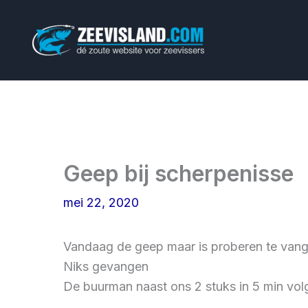
Ga
naar
de
inhoud
Geep bij scherpenisse
mei 22, 2020
Vandaag de geep maar is proberen te vangen 
Niks gevangen
De buurman naast ons 2 stuks in 5 min vol