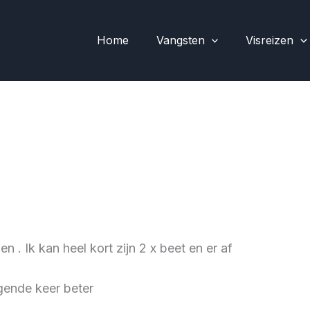
Home
Vangsten
Visreizen
. Ik kan heel kort zijn 2 x beet en er af
gende keer beter