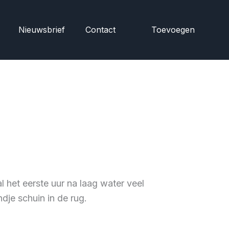
Nieuwsbrief
Contact
Toevoegen
l het eerste uur na laag water veel
ndje schuin in de rug.