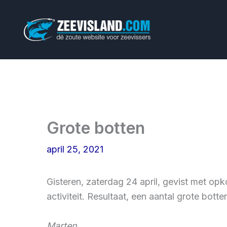
Ga
naar
de
inhoud
Grote botten
april 25, 2021
Gisteren, zaterdag 24 april, gevist met op
activiteit. Resultaat, een aantal grote bott
Marten