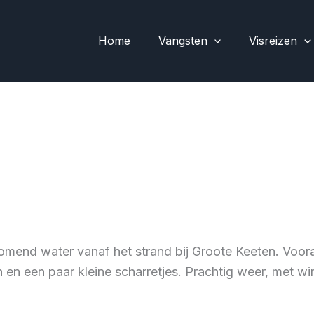
Home
Vangsten
Visreizen
komend water vanaf het strand bij Groote Keeten. Voora
en en een paar kleine scharretjes. Prachtig weer, met wi