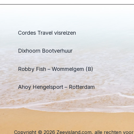
Cordes Travel visreizen
Dixhoorn Bootverhuur
Robby Fish – Wommelgem (B)
Ahoy Hengelsport – Rotterdam
Copyright © 2026 Zeevisland.com, alle rechten voo