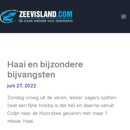
Ga
naar
de
inhoud
Haai en bijzondere
bijvangsten
juni 27, 2022
Zondag vroeg uit de veren, lekker zagers spitten
(wat een fijne hobby is dat hè) en daarna vanuit
Colijn naar de Noordzee gevaren met maar 1
missie: Haai.