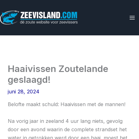
Ga
naar
de
inhoud
Haaivissen Zoutelande
geslaagd!
juni 28, 2024
Belofte maakt schuld: Haaivissen met de mannen!
Na vorig jaar in zeeland 4 uur lang niets, gevolg
door een avond waarin de complete strandset het
water in getrokken werd door een haai, moest het