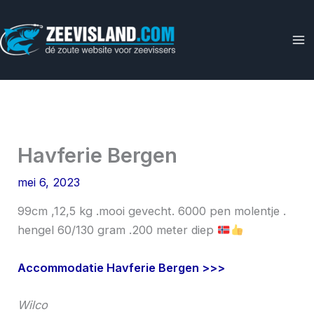
Ga
naar
de
inhoud
Havferie Bergen
mei 6, 2023
99cm ,12,5 kg .mooi gevecht. 6000 pen molentje .
hengel 60/130 gram .200 meter diep
Accommodatie Havferie Bergen >>>
Wilco