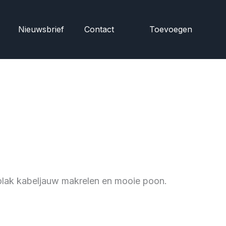
Nieuwsbrief
Contact
Toevoegen
olak kabeljauw makrelen en mooie poon.