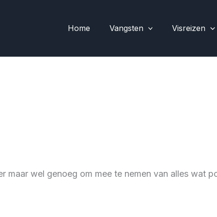
Home
Vangsten
Visreizen
er maar wel genoeg om mee te nemen van alles wat p