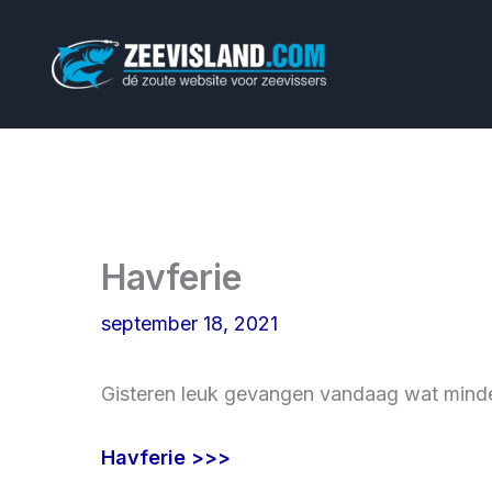
Ga
naar
de
inhoud
Havferie
september 18, 2021
Gisteren leuk gevangen vandaag wat mind
Havferie >>>