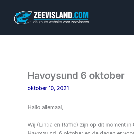
Ga
naar
de
inhoud
Havoysund 6 oktober
oktober 10, 2021
Hallo allemaal,
Wij (Linda en Raffie) zijn op dit moment 
Havoysund, 6 oktober en de dagen er voor.