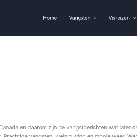
Home
Vangsten
Visreizen
in Canada en daarom zijn de vangstberichten wat later
 Prachtige vangsten, weinig wind en mooie weer. Wede