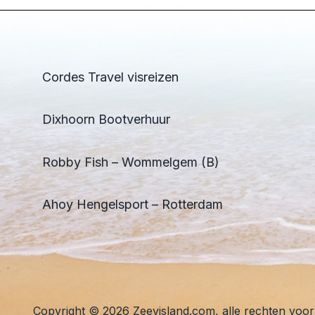
Cordes Travel visreizen
Dixhoorn Bootverhuur
Robby Fish – Wommelgem (B)
Ahoy Hengelsport – Rotterdam
Copyright © 2026 Zeevisland.com, alle rechten voo