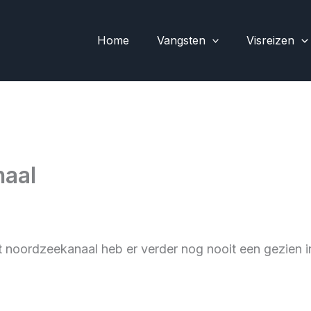
Home
Vangsten
Visreizen
naal
et noordzeekanaal heb er verder nog nooit een gezien 