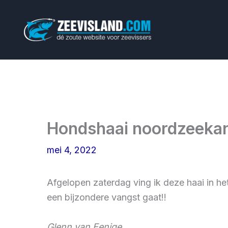
Ga
naar
de
inhoud
Hondshaai noordzeeka
mei 4, 2022
Afgelopen zaterdag ving ik deze haai in h
een bijzondere vangst gaat!!
Glenn van Eenige