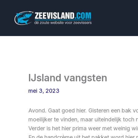
Ga
naar
de
inhoud
IJsland vangsten
mei 3, 2023
Avond. Gaat goed hier. Gisteren een bak vo
moeilijker te vinden, maar uiteindelijk toc
Verder is het hier prima weer met weinig wi
En de handcrème uit het pakket word hier n