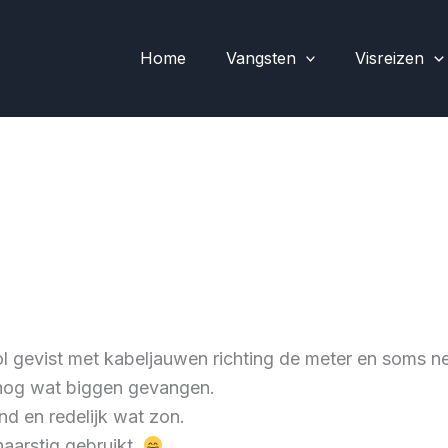
Home
Vangsten
Visreizen
l gevist met kabeljauwen richting de meter en soms net
h nog wat biggen gevangen.
nd en redelijk wat zon.
aarstig gebruikt.