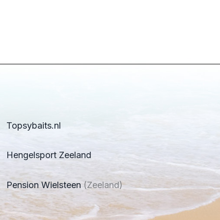
Topsybaits.nl
Hengelsport Zeeland
Pension Wielsteen
(Zeeland)