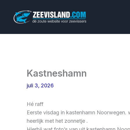
Ga
naar
de
inhoud
Kastneshamn
juli 3, 2026
Hé raff
Eerste visdag in kastenhamn Noorwegen. 
heerlijk met het zonnetje .
Hierbij wat foto’s van uit kastenhamn No