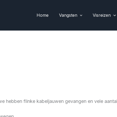
Home
Vangsten
Visreizen
we hebben flinke kabeljauwen gevangen en vele aant
orwegen