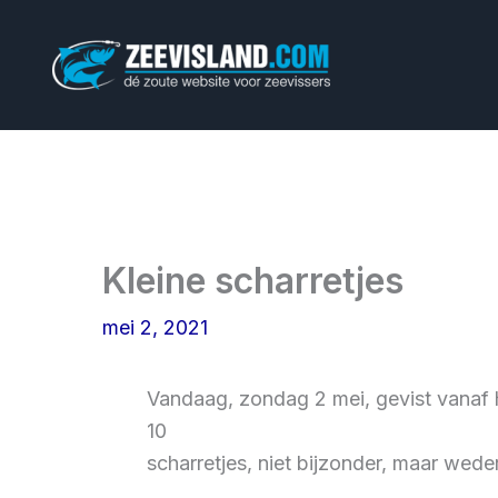
Ga
naar
de
inhoud
Kleine scharretjes
mei 2, 2021
Vandaag, zondag 2 mei, gevist vanaf he
10
scharretjes, niet bijzonder, maar wede