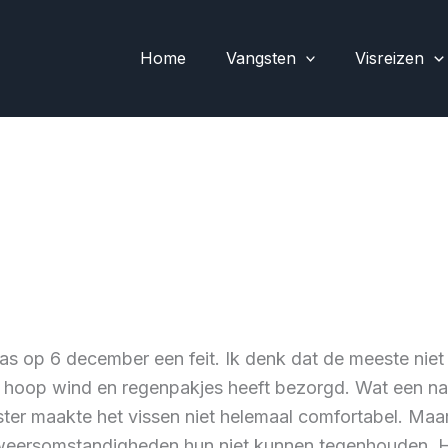
Home
Vangsten
Visreizen
as op 6 december een feit. Ik denk dat de meeste niet 
n hoop wind en regenpakjes heeft bezorgd. Wat een nat
er maakte het vissen niet helemaal comfortabel. Maar
e weersomstandigheden hun niet kunnen tegenhouden. 