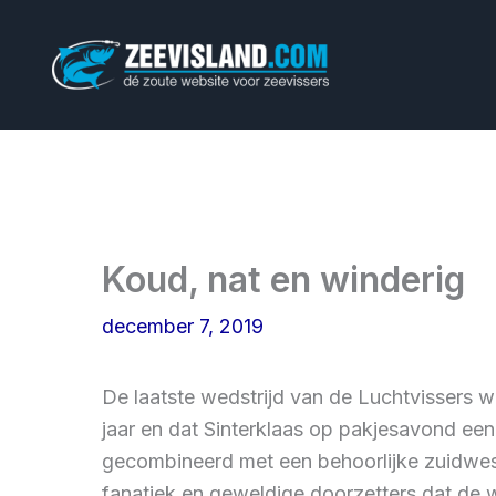
Ga
naar
de
inhoud
Koud, nat en winderig
december 7, 2019
De laatste wedstrijd van de Luchtvissers w
jaar en dat Sinterklaas op pakjesavond ee
gecombineerd met een behoorlijke zuidwest
fanatiek en geweldige doorzetters dat d