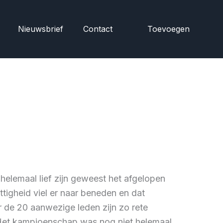
Nieuwsbrief
Contact
Toevoegen
helemaal lief zijn geweest het afgelopen
tigheid viel er naar beneden en dat
 de 20 aanwezige leden zijn zo rete
Het kampioenschap was nog niet helemaal