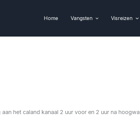
Home
Vangsten
Visreizen
an het caland kanaal 2 uur voor en 2 uur na hoogwater 