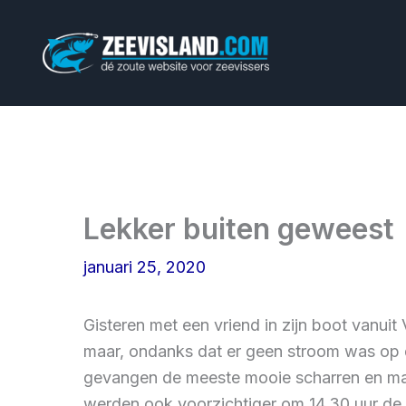
Ga
naar
de
inhoud
Lekker buiten geweest
januari 25, 2020
Gisteren met een vriend in zijn boot vanuit
maar, ondanks dat er geen stroom was op d
gevangen de meeste mooie scharren en maar
werden ook voorzichtiger om 14,30 uur de h