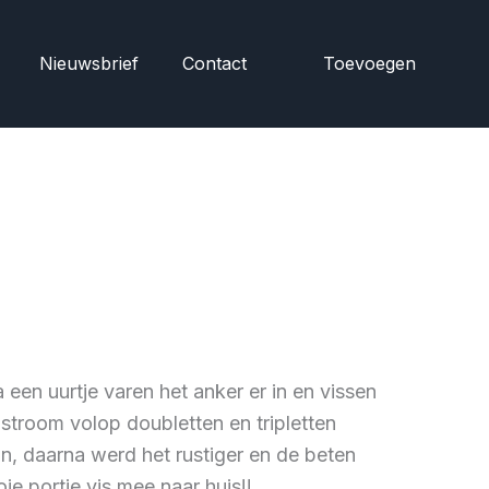
Nieuwsbrief
Contact
Toevoegen
 een uurtje varen het anker er in en vissen
stroom volop doubletten en tripletten
, daarna werd het rustiger en de beten
e portie vis mee naar huis!!