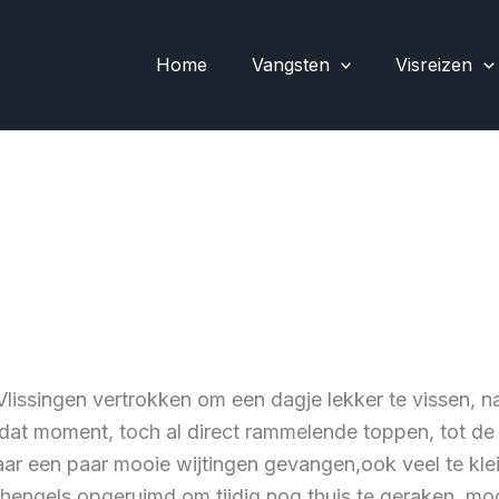
Home
Vangsten
Visreizen
 Vlissingen vertrokken om een dagje lekker te vissen, na
at moment, toch al direct rammelende toppen, tot de 
 een paar mooie wijtingen gevangen,ook veel te klein
engels opgeruimd om tijdig nog thuis te geraken, mooi