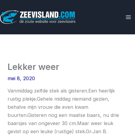
Ga
naar
de
inhoud
Lekker weer
mei 8, 2020
Vanmiddag zelfde stek als gisteren.Een heerlijk
rustig plekje.Gehele middag niemand gezien,
behalve mijn vrouw die even kwam
buurten.Gisteren nog een maatse baars, nu drie
baarsjes van ongeveer 30 cm.Maar weer leuk
gevist op een leuke (rustige) stek.Gr.Jan B.