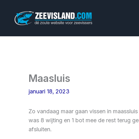
Ga
naar
de
inhoud
Maasluis
januari 18, 2023
Zo vandaag maar gaan vissen in maassluis
was 8 wijting en 1 bot mee de rest terug g
afsluiten.