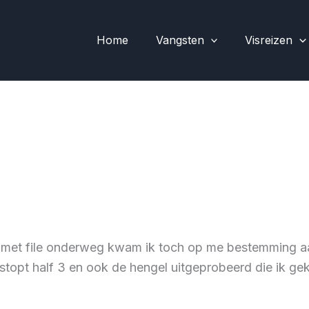
Home
Vangsten
Visreizen
 met file onderweg kwam ik toch op me bestemming aa
estopt half 3 en ook de hengel uitgeprobeerd die ik g