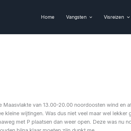
Home
Vangsten
Visreizen
e Maasvlakte van 13.00-20.00 noordoosten wind en afg
e kleine wijtingen. Was dus niet veel maar wel lekker 
aximaweg met P plaatsen dan weer open. Deze was nu 
ouden bijna klaar moeten zijn dunkt me.