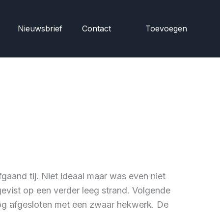
Nieuwsbrief
Contact
Toevoegen
aand tij. Niet ideaal maar was even niet
gevist op een verder leeg strand. Volgende
nog afgesloten met een zwaar hekwerk. De