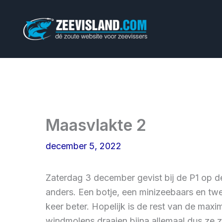
Ga
naar
de
inhoud
Maasvlakte 2
december 5, 2022
Zaterdag 3 december gevist bij de P1 op d
anders. Een botje, een minizeebaars en twe
keer beter. Hopelijk is de rest van de m
windmolens draaien bijna allemaal dus ze z