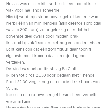
Helaas was er een kite surfer die een aantal keer
vlak voor me langs scheerde.
Hierbij werd mijn steun omver getrokken en kwam
hierbij één van mijn hengels (mijn geliefde spro tidal
wave á 300 euro) zo ongelukkig neer dat het
bovenste deel dwars door midden brak.
Ik stond bij vak 1 samen met nog een andere visser.
Echt kansloos dat ëén zo’n figuur daar toch ff
eigenwijs moet komen daar en mijn dag moest
verzieken.
De wind was behoorlijk stevig 6a 7 bft.
Ik ben tot circa 23.30 door gegaan met 1 hengel.
Rond 22.00 ving ik nog een mooie dikke baars van
53 cm.
Intussen een nieuwe hengel besteld: een vercelli
enygma furia.
Hopen dat het net zo’n fijne hengel is als mijn spro