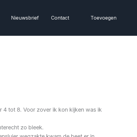
Nieuwsbrief
Contact
Toevoegen
 4 tot 8. Voor zover ik kon kijken was ik
terecht zo bleek.
nsluier wegzakte kwam de beet er in.