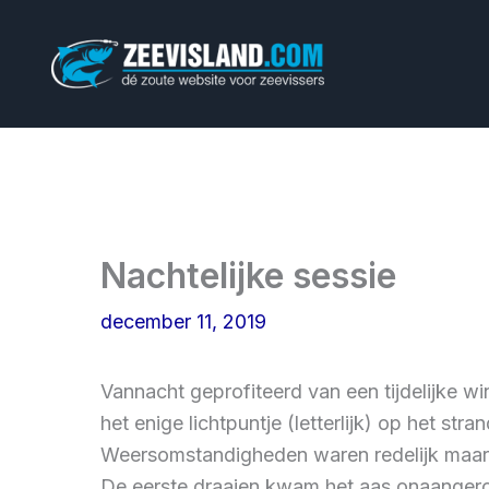
Ga
naar
de
inhoud
Nachtelijke sessie
december 11, 2019
Vannacht geprofiteerd van een tijdelijke wi
het enige lichtpuntje (letterlijk) op het str
Weersomstandigheden waren redelijk maar d
De eerste draaien kwam het aas onaangero