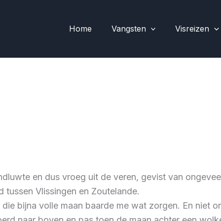
Home
Vangsten
Visreizen
ndluwte en dus vroeg uit de veren, gevist van ongeveer
and tussen Vlissingen en Zoutelande.
ie bijna volle maan baarde me wat zorgen. En niet on
erd naar boven en pas toen de maan achter een wolke