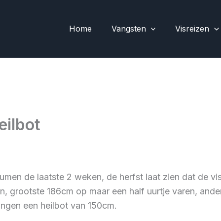
Home
Vangsten
Visreizen
eilbot
aumen de laatste 2 weken, de herfst laat zien dat de v
en, grootste 186cm op maar een half uurtje varen, and
vingen een heilbot van 150cm.