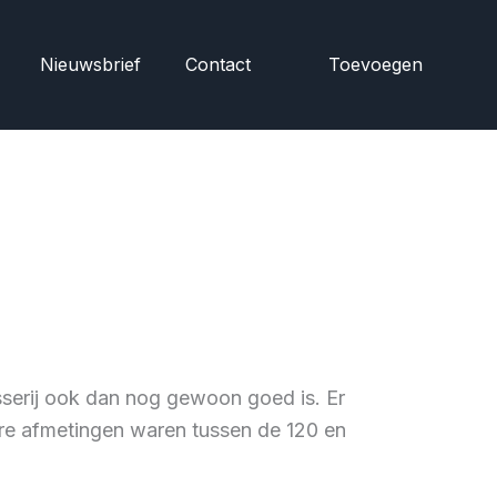
Nieuwsbrief
Contact
Toevoegen
isserij ook dan nog gewoon goed is. Er
ere afmetingen waren tussen de 120 en