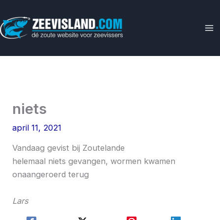
Ga
naar
de
inhoud
niets
april 11, 2021
Vandaag gevist bij Zoutelande
helemaal niets gevangen, wormen kwamen
onaangeroerd terug
Lars