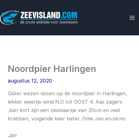
Ga
naar
de
inhoud
Noordpier Harlingen
augustus 12, 2020
Gister wezen vissen op de noordpier in Harlingen,
lekker weertje wind N.O tot OOST 4. Aas zagers
,kan kort zijn een zeebaarsje van 20cm en veel
krabben, volgende keer beter. Ome Jan enJarno
Jan