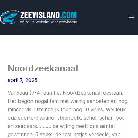
Ga
naar
de
inhoud
Noordzeekanaal
april 7, 2025
Vandaag (7-4) aan het Noordzeekanaal gestaan.
Het begon nogal tam met weinig aanbeten en nog
minder vis. Uiteindelijk toch nog 10 visjes. Wel leuk
qua soorten; wijting, steenbolk, schol, schar, bot
en zeebaars………. de wijting heeft qua aantal
gewonnen; 5 stuks, de rest netjes verdeeld, van