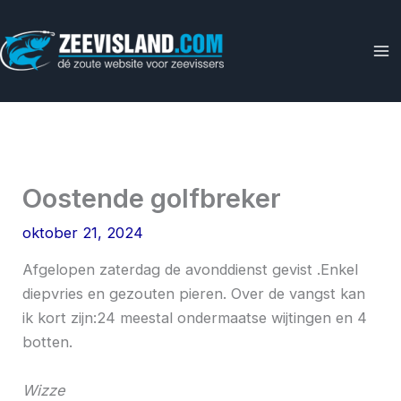
Ga
naar
de
inhoud
Oostende golfbreker
oktober 21, 2024
Afgelopen zaterdag de avonddienst gevist .Enkel
diepvries en gezouten pieren. Over de vangst kan
ik kort zijn:24 meestal ondermaatse wijtingen en 4
botten.
Wizze