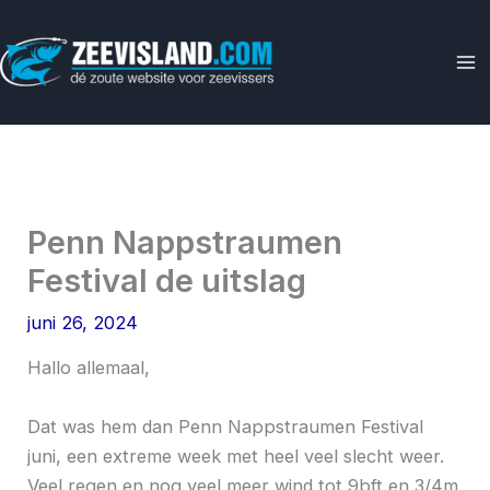
Ga
naar
de
inhoud
Penn Nappstraumen
Festival de uitslag
juni 26, 2024
Hallo allemaal,
Dat was hem dan Penn Nappstraumen Festival
juni, een extreme week met heel veel slecht weer.
Veel regen en nog veel meer wind tot 9bft en 3/4m