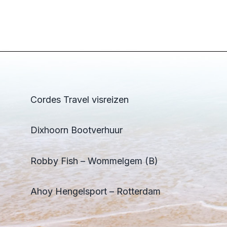
Cordes Travel visreizen
Dixhoorn Bootverhuur
Robby Fish – Wommelgem (B)
Ahoy Hengelsport – Rotterdam