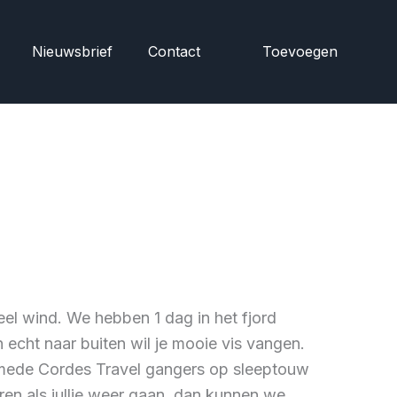
Nieuwsbrief
Contact
Toevoegen
l wind. We hebben 1 dag in het fjord
 echt naar buiten wil je mooie vis vangen.
 mede Cordes Travel gangers op sleeptouw
n als jullie weer gaan, dan kunnen we