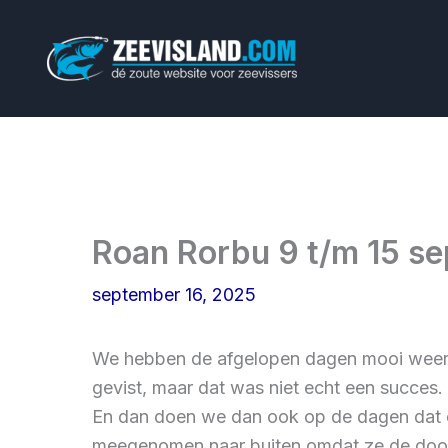
Ga
naar
de
inhoud
Roan Rorbu 9 t/m 15 s
september 16, 2025
We hebben de afgelopen dagen mooi weer g
gevist, maar dat was niet echt een succes.
En dan doen we dan ook op de dagen dat e
meegenomen naar buiten omdat ze de doorg