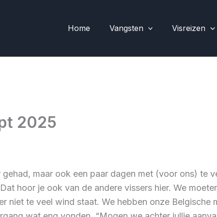
Home
Vangsten
Visreizen
ept 2025
ehad, maar ook een paar dagen met (voor ons) te vee
 Dat hoor je ook van de andere vissers hier. We moeten
r niet te veel wind staat. We hebben onze Belgische
ang wat eng vonden. “Mogen we achter jullie aanvare