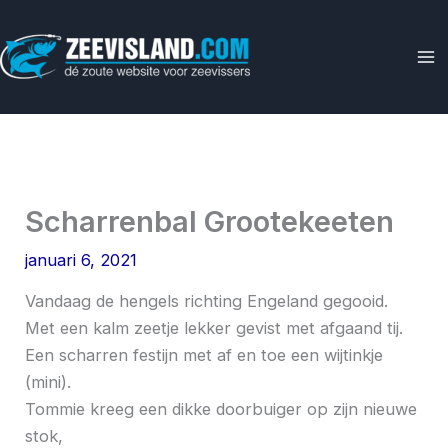
Ga
naar
de
inhoud
Scharrenbal Grootekeeten
januari 6, 2021
Vandaag de hengels richting Engeland gegooid.
Met een kalm zeetje lekker gevist met afgaand tij.
Een scharren festijn met af en toe een wijtinkje
(mini).
Tommie kreeg een dikke doorbuiger op zijn nieuwe
stok,