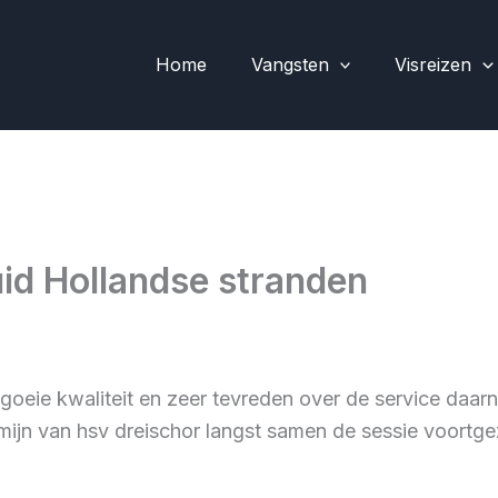
Home
Vangsten
Visreizen
uid Hollandse stranden
 goeie kwaliteit en zeer tevreden over de service daarn
jn van hsv dreischor langst samen de sessie voortgez