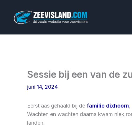
Ga
naar
de
inhoud
Sessie bij een van de z
juni 14, 2024
Eerst aas gehaald bij de
familie dixhoorn
,
Wachten en wachten daarna kwam niek romi
landen.