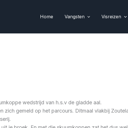
Home
Vangsten
Visreizen
mkoppe wedstrijd van h.s.v de gladde aal.
en zich gemeld op het parcours. Ditmaal vlakbij Zoute
erij.
it je broek. En met die skuumkoppen zat het dus wel