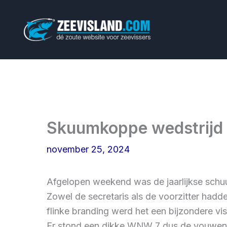
Ga
naar
de
inhoud
Skuumkoppe wedstrijd
november 25, 2024
Afgelopen weekend was de jaarlijkse schuu
Zowel de secretaris als de voorzitter hadd
flinke branding werd het een bijzondere viss
Er stond een dikke WNW 7 dus de vouwen u