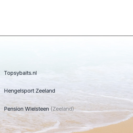
Topsybaits.nl
Hengelsport Zeeland
Pension Wielsteen
(Zeeland)