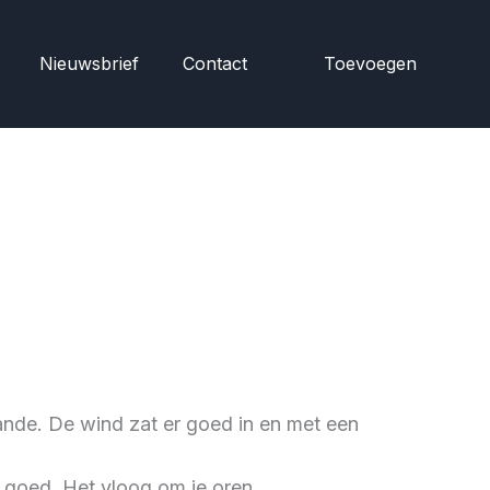
Nieuwsbrief
Contact
Toevoegen
lande. De wind zat er goed in en met een
 goed. Het vloog om je oren.