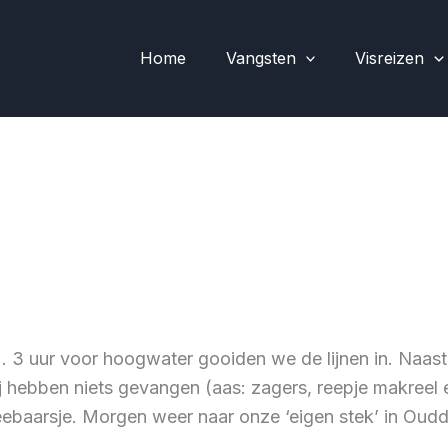
Home
Vangsten
Visreizen
3 uur voor hoogwater gooiden we de lijnen in. Naast 
j hebben niets gevangen (aas: zagers, reepje makreel 
eebaarsje. Morgen weer naar onze ‘eigen stek’ in Oud