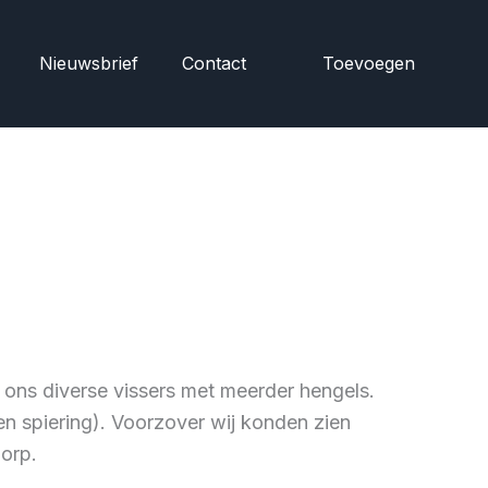
Nieuwsbrief
Contact
Toevoegen
ons diverse vissers met meerder hengels.
en spiering). Voorzover wij konden zien
dorp.