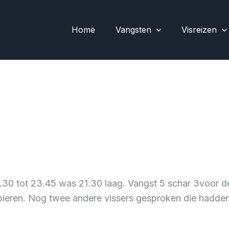
Home
Vangsten
Visreizen
9.30 tot 23.45 was 21.30 laag. Vangst 5 schar 3voor 
 pieren. Nog twee andere vissers gesproken die hadd