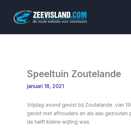
Ga
naar
de
inhoud
Speeltuin Zoutelande
januari 18, 2021
Vrijdag avond gevist bij Zoutelande .van 1
gevist met afhouders en als aas gezouten
de helft kleine wijting was.