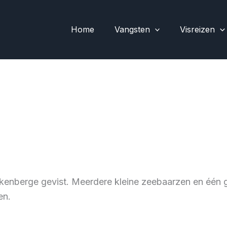
Home
Vangsten
Visreizen
kenberge gevist. Meerdere kleine zeebaarzen en één g
en.