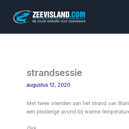
Ga
naar
de
inhoud
strandsessie
augustus 12, 2020
Met twee vrienden aan het strand van Blan
een plezierige avond bij warme temperatur
Dirk