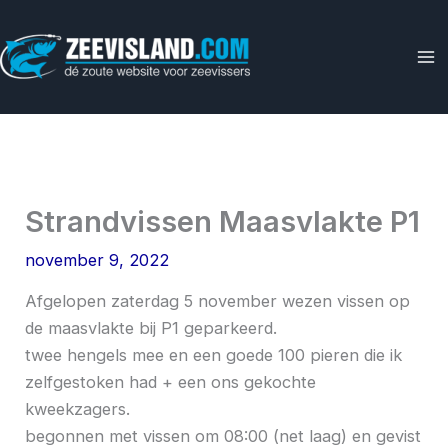
Ga
naar
de
inhoud
Strandvissen Maasvlakte P1
november 9, 2022
Afgelopen zaterdag 5 november wezen vissen op
de maasvlakte bij P1 geparkeerd.
twee hengels mee en een goede 100 pieren die ik
zelfgestoken had + een ons gekochte
kweekzagers.
begonnen met vissen om 08:00 (net laag) en gevist