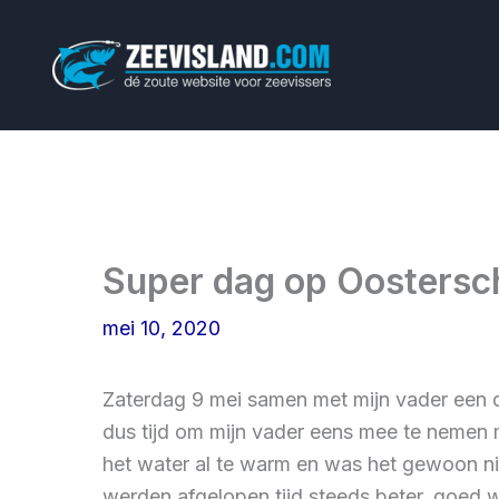
Ga
naar
de
inhoud
Super dag op Oostersch
mei 10, 2020
Zaterdag 9 mei samen met mijn vader een 
dus tijd om mijn vader eens mee te nemen m
het water al te warm en was het gewoon ni
werden afgelopen tijd steeds beter, goed w