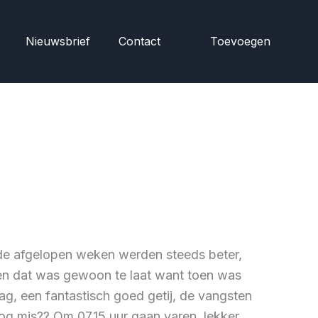
Nieuwsbrief
Contact
Toevoegen
de afgelopen weken werden steeds beter,
, en dat was gewoon te laat want toen was
g, een fantastisch goed getij, de vangsten
og mis?? Om 07.15 uur gaan varen, lekker