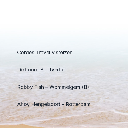
Cordes Travel visreizen
Dixhoorn Bootverhuur
Robby Fish – Wommelgem (B)
Ahoy Hengelsport – Rotterdam