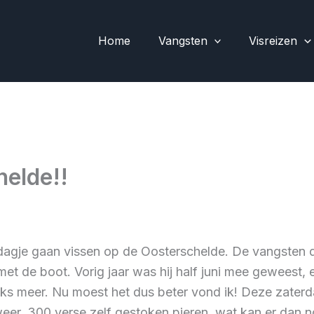
Home
Vangsten
Visreizen
elde!!
dagje gaan vissen op de Oosterschelde. De vangsten 
et de boot. Vorig jaar was hij half juni mee geweest
ks meer. Nu moest het dus beter vond ik! Deze zaterda
eer, 300 verse zelf gestoken pieren, wat kan er dan n