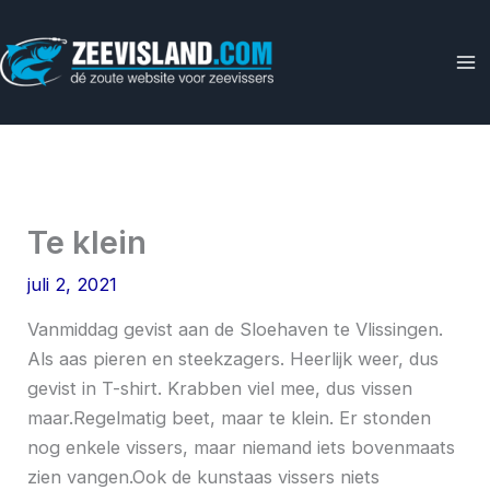
Ga
naar
de
inhoud
Te klein
juli 2, 2021
Vanmiddag gevist aan de Sloehaven te Vlissingen.
Als aas pieren en steekzagers. Heerlijk weer, dus
gevist in T-shirt. Krabben viel mee, dus vissen
maar.Regelmatig beet, maar te klein. Er stonden
nog enkele vissers, maar niemand iets bovenmaats
zien vangen.Ook de kunstaas vissers niets