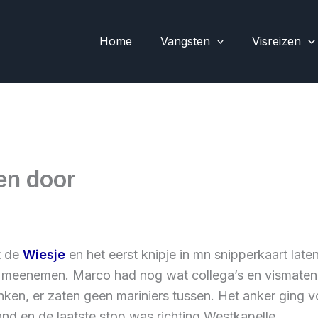
Home
Vangsten
Visreizen
en door
t de
Wiesje
en het eerst knipje in mn snipperkaart lat
eenemen. Marco had nog wat collega’s en vismaten 
n, er zaten geen mariniers tussen. Het anker ging vo
nd en de laatste stop was richting Westkapelle.