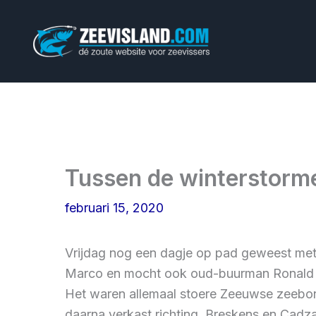
Ga
naar
de
inhoud
Tussen de winterstorm
februari 15, 2020
Vrijdag nog een dagje op pad geweest me
Marco en mocht ook oud-buurman Ronald m
Het waren allemaal stoere Zeeuwse zeebonke
daarna verkast richting, Breskens en Cadza