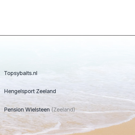
Topsybaits.nl
Hengelsport Zeeland
Pension Wielsteen
(Zeeland)