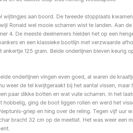
 wijtingjes aan boord. De tweede stopplaats kwamen e
erwijl Ronald wel mooie scharren wist te landen. Aan d
er 4. De meeste deelnemers hielden het op een hengel
pankers en een klassieke bootlijn met verzwaarde afh
 ankertje 125 gram. Beide onderlijnen bleven keurig 
Beide onderlijnen vingen even goed, al waren de kraal
 nu weer de tel kwijtgeraakt bij het aantal vissen, maar
een paar dikke botten en wat vuile scharren. In het laa
t hobbelig, ging de boot liggen rollen en werd het vi
eptunis-griep en hing over de reling. Tegen vijf uur
schar bracht 32 cm op de meetlat. Het was weer een m
ent.