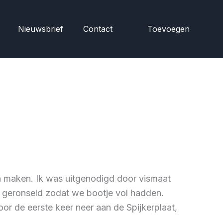
Nieuwsbrief
Contact
Toevoegen
en maken. Ik was uitgenodigd door vismaat
geronseld zodat we bootje vol hadden.
or de eerste keer neer aan de Spijkerplaat,