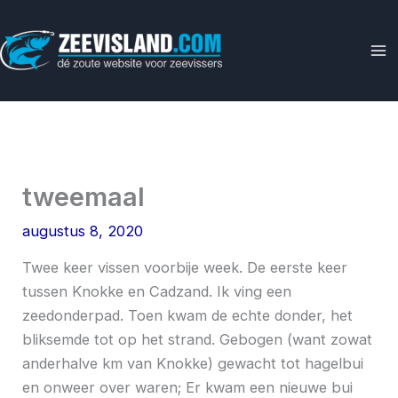
Ga
naar
de
inhoud
tweemaal
augustus 8, 2020
Twee keer vissen voorbije week. De eerste keer
tussen Knokke en Cadzand. Ik ving een
zeedonderpad. Toen kwam de echte donder, het
bliksemde tot op het strand. Gebogen (want zowat
anderhalve km van Knokke) gewacht tot hagelbui
en onweer over waren; Er kwam een nieuwe bui