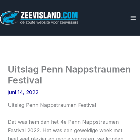
Ga
naar
de
inhoud
Uitslag Penn Nappstraumen
Festival
juni 14, 2022
Uitslag Penn Nappstraumen Festival
Dat was hem dan het 4e Penn Nappstraumen
Festival 2022. Het was een geweldige week met
heel veel plezier en mooie vangsten, we konden